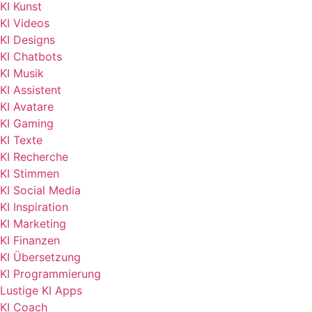
KI Kunst
KI Videos
KI Designs
KI Chatbots
KI Musik
KI Assistent
KI Avatare
KI Gaming
KI Texte
KI Recherche
KI Stimmen
KI Social Media
KI Inspiration
KI Marketing
KI Finanzen
KI Übersetzung
KI Programmierung
Lustige KI Apps
KI Coach