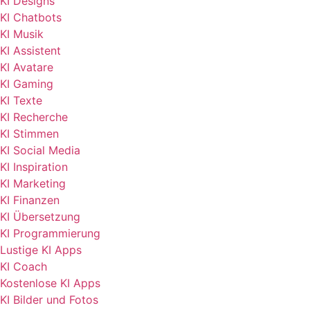
KI Designs
KI Chatbots
KI Musik
KI Assistent
KI Avatare
KI Gaming
KI Texte
KI Recherche
KI Stimmen
KI Social Media
KI Inspiration
KI Marketing
KI Finanzen
KI Übersetzung
KI Programmierung
Lustige KI Apps
KI Coach
Kostenlose KI Apps
KI Bilder und Fotos